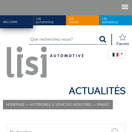
LISI
LISI
LISI
WELCOME
AUTOMOTIVE
GROUP
AEROSPACE
Favoris
ACTUALITÉS
HOMEPAGE
>
AUTOMOBILE & VÉHICULE INDUSTRIEL
>
IMAGE2