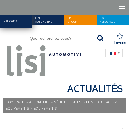
LISI
LISI
LISI
WELCOME
AUTOMOTIVE
GROUP
AEROSPACE
Favoris
ACTUALITÉS
HOMEPAGE
>
AUTOMOBILE & VÉHICULE INDUSTRIEL
>
HABILLAGES &
ÉQUIPEMENTS
>
ÉQUIPEMENTS