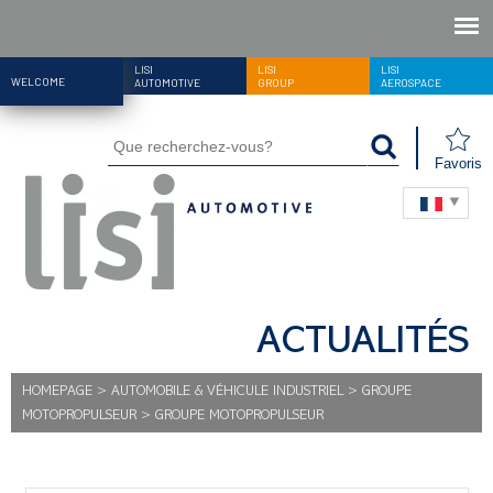
LISI
LISI
LISI
WELCOME
AUTOMOTIVE
GROUP
AEROSPACE
Favoris
ACTUALITÉS
HOMEPAGE
>
AUTOMOBILE & VÉHICULE INDUSTRIEL
>
GROUPE
MOTOPROPULSEUR
>
GROUPE MOTOPROPULSEUR