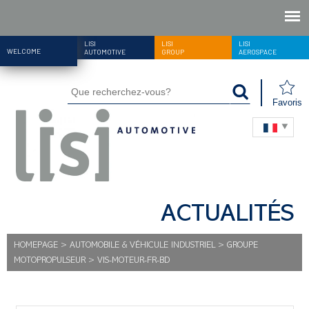
LISI
LISI
LISI
WELCOME
AUTOMOTIVE
GROUP
AEROSPACE
Favoris
ACTUALITÉS
HOMEPAGE
>
AUTOMOBILE & VÉHICULE INDUSTRIEL
>
GROUPE
MOTOPROPULSEUR
>
VIS-MOTEUR-FR-BD