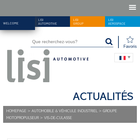
LISI
LISI
LISI
WELCOME
AUTOMOTIVE
GROUP
AEROSPACE
Favoris
ACTUALITÉS
HOMEPAGE
>
AUTOMOBILE & VÉHICULE INDUSTRIEL
>
GROUPE
MOTOPROPULSEUR
>
VIS-DE-CULASSE