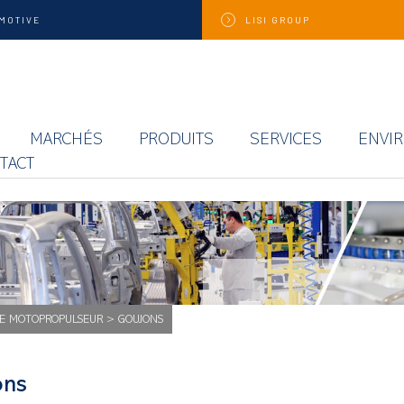
MOTIVE
LISI
GROUP
MARCHÉS
PRODUITS
SERVICES
ENVI
TACT
E MOTOPROPULSEUR
>
GOUJONS
ons