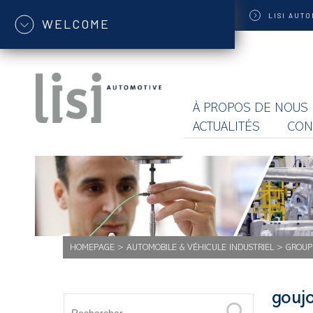
LISI
AUTO
WELCOME
À PROPOS DE NOUS
ACTUALITÉS
CON
HOMEPAGE
>
AUTOMOBILE & VÉHICULE INDUSTRIEL
>
GROUP
gouj