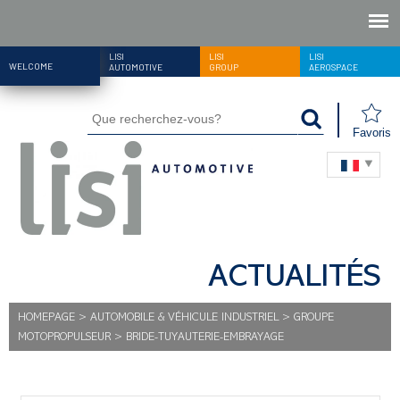
LISI
LISI
LISI
WELCOME
AUTOMOTIVE
GROUP
AEROSPACE
Favoris
ACTUALITÉS
HOMEPAGE
>
AUTOMOBILE & VÉHICULE INDUSTRIEL
>
GROUPE
MOTOPROPULSEUR
>
BRIDE-TUYAUTERIE-EMBRAYAGE