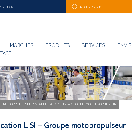
MOTIVE
LISI
GROUP
MARCHÉS
PRODUITS
SERVICES
ENVI
TACT
E MOTOPROPULSEUR
>
APPLICATION LISI – GROUPE MOTOPROPULSEUR
ication LISI – Groupe motopropulseur