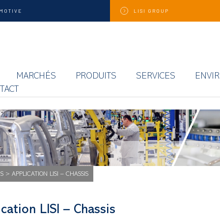
MOTIVE
LISI
GROUP
MARCHÉS
PRODUITS
SERVICES
ENVI
TACT
S
>
APPLICATION LISI – CHASSIS
cation LISI – Chassis