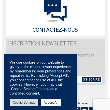
CONTACTEZ-NOUS
INSCRIPTION NEWSLETTER
Vous souhaitez être informé de l'actualité de LISI AUTOMOTIVE?
Inscrivez-vous pour recevoir notre newsletter
We use cookies on our website to
give you the most relevant experience
by remembering your preferences and
repeat visits. By clicking “Accept All”,
S'INSCRIRE
you consent to the use of ALL the
cookies. However, you may visit
"Cookie Settings" to provide a
controlled consent.
Cookie Settings
Accept All
Plan du site
MENTIONS LÉGALES
Contactez-nous
Media center
Certifications
Nos implantations