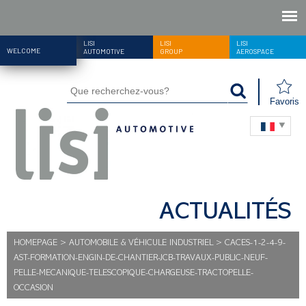
LISI
LISI
LISI
WELCOME
AUTOMOTIVE
GROUP
AEROSPACE
Favoris
ACTUALITÉS
HOMEPAGE
>
AUTOMOBILE & VÉHICULE INDUSTRIEL
>
CACES-1-2-4-9-
AST-FORMATION-ENGIN-DE-CHANTIER-JCB-TRAVAUX-PUBLIC-NEUF-
PELLE-MECANIQUE-TELESCOPIQUE-CHARGEUSE-TRACTOPELLE-
OCCASION