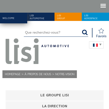
LISI
LISI
LISI
WELCOME
AUTOMOTIVE
GROUP
AEROSPACE
Favoris
HOMEPAGE
>
À PROPOS DE NOUS
>
NOTRE-VISION
LE GROUPE LISI
LA DIRECTION