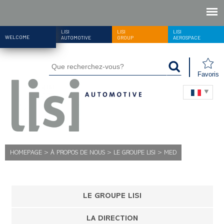
LISI
LISI
LISI
WELCOME
AUTOMOTIVE
GROUP
AEROSPACE
Favoris
HOMEPAGE
>
À PROPOS DE NOUS
>
LE GROUPE LISI
>
MED
LE GROUPE LISI
LA DIRECTION