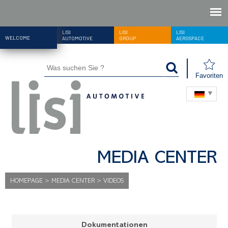
LISI
LISI
LISI
WELCOME
AUTOMOTIVE
GROUP
AEROSPACE
Favoriten
MEDIA CENTER
HOMEPAGE
>
MEDIA CENTER
>
VIDEOS
Dokumentationen