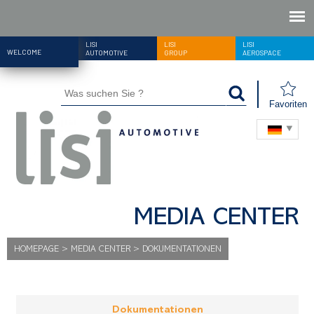
LISI
LISI
LISI
WELCOME
AUTOMOTIVE
GROUP
AEROSPACE
Favoriten
MEDIA CENTER
HOMEPAGE
>
MEDIA CENTER
>
DOKUMENTATIONEN
Dokumentationen