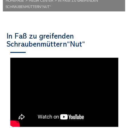
HOMEPAGE
>
MEDIA CENTER
>
IN FASS ZU GREIFENDEN S
CHRAUBENMÜTTERN“NUT“
In Faß zu greifenden
Schraubenmüttern“Nut“