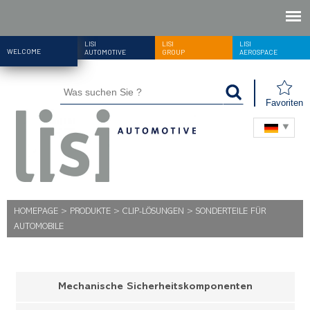
LISI
LISI
LISI
WELCOME
AUTOMOTIVE
GROUP
AEROSPACE
Favoriten
HOMEPAGE
>
PRODUKTE
>
CLIP-LÖSUNGEN
>
SONDERTEILE FÜR
AUTOMOBILE
Mechanische Sicherheitskomponenten