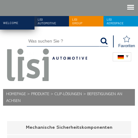
LISI
LISI
LISI
WELCOME
AUTOMOTIVE
GROUP
AEROSPACE
Favoriten
HOMEPAGE
>
PRODUKTE
>
CLIP-LÖSUNGEN
>
BEFESTIGUNGEN AN
ACHSEN
Mechanische Sicherheitskomponenten