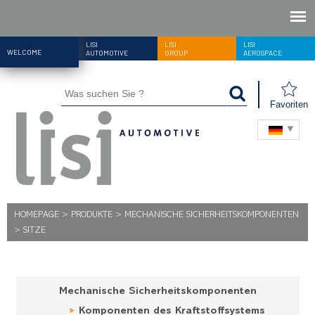
LISI
LISI
LISI
WELCOME
AUTOMOTIVE
GROUP
AEROSPACE
Favoriten
HOMEPAGE
>
PRODUKTE
>
MECHANISCHE SICHERHEITSKOMPONENTEN
>
SITZE
Mechanische Sicherheitskomponenten
Komponenten des Kraftstoffsystems