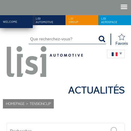
LISI
LISI
LISI
WELCOME
AUTOMOTIVE
GROUP
AEROSPACE
Favoris
ACTUALITÉS
HOMEPAGE
>
TENSIONCLIP