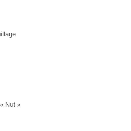
illage
 « Nut »