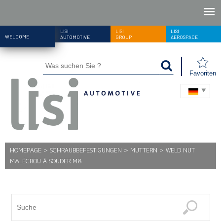
LISI
LISI
LISI
WELCOME
AUTOMOTIVE
GROUP
AEROSPACE
Favoriten
HOMEPAGE
>
SCHRAUBBEFESTIGUNGEN
>
MUTTERN
>
WELD NUT
M8_ÉCROU À SOUDER M8