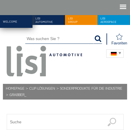
LISI
LISI
LISI
WELCOME
AUTOMOTIVE
GROUP
AEROSPACE
Favoriten
HOMEPAGE
>
CLIP-LÖSUNGEN
>
SONDERPRODUKTE FÜR DIE INDUSTRIE
>
GRABBER_