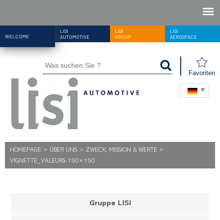
LISI
LISI
LISI
WELCOME
AUTOMOTIVE
GROUP
AEROSPACE
Favoriten
HOMEPAGE
>
ÜBER UNS
>
ZWECK, MISSION & WERTE
>
VIGNETTE_VALEURS-150×150
Gruppe LISI