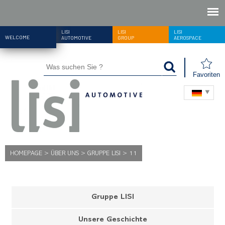
LISI
LISI
LISI
WELCOME
AUTOMOTIVE
GROUP
AEROSPACE
Favoriten
HOMEPAGE
>
ÜBER UNS
>
GRUPPE LISI
>
11
Gruppe LISI
Unsere Geschichte