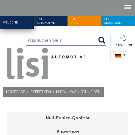
LISI
LISI
LISI
WELCOME
AUTOMOTIVE
GROUP
AEROSPACE
Favoriten
HOMEPAGE
>
EXPERTISEN
>
KNOW-HOW
>
SCHNEIDEN
Null-Fehler-Qualität
Know-how