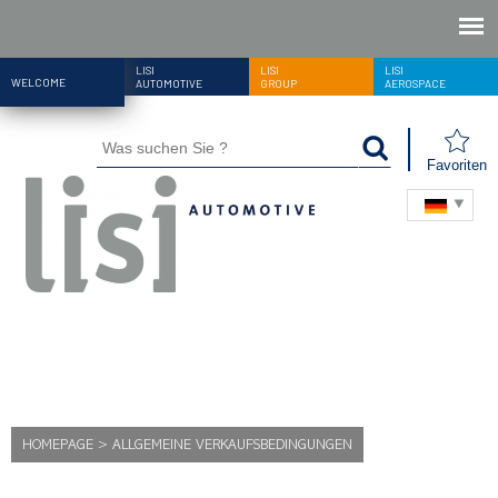
LISI
LISI
LISI
WELCOME
AUTOMOTIVE
GROUP
AEROSPACE
Favoriten
HOMEPAGE
>
ALLGEMEINE VERKAUFSBEDINGUNGEN