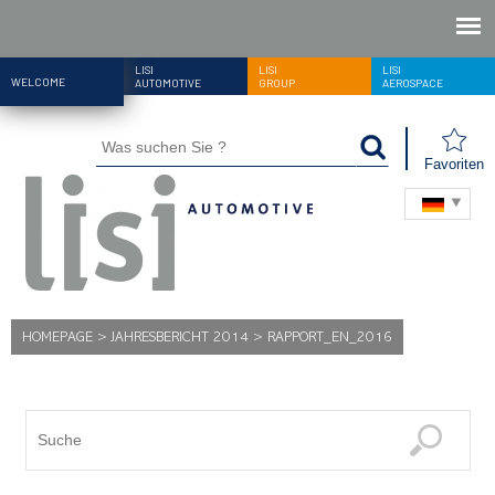
LISI
LISI
LISI
WELCOME
AUTOMOTIVE
GROUP
AEROSPACE
Favoriten
HOMEPAGE
>
JAHRESBERICHT 2014
>
RAPPORT_EN_2016