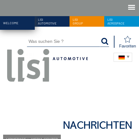
LISI
LISI
LISI
WELCOME
AUTOMOTIVE
GROUP
AEROSPACE
Favoriten
NACHRICHTEN