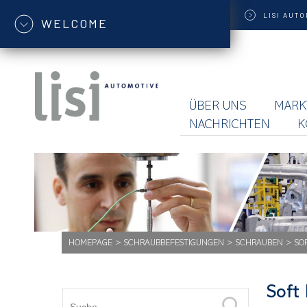
LISI
AUTO
WELCOME
ÜBER UNS
MARK
NACHRICHTEN
K
HOMEPAGE
>
SCHRAUBBEFESTIGUNGEN
>
SCHRAUBEN
>
SO
Soft