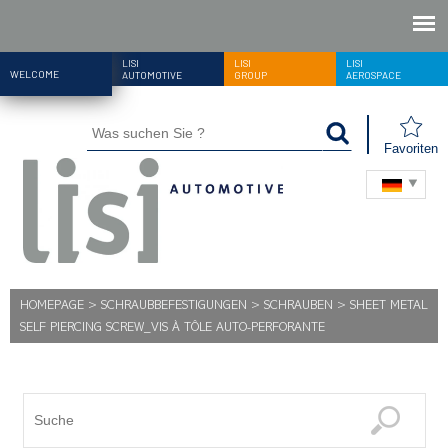
LISI
LISI
LISI
WELCOME
AUTOMOTIVE
GROUP
AEROSPACE
Favoriten
HOMEPAGE
>
SCHRAUBBEFESTIGUNGEN
>
SCHRAUBEN
>
SHEET METAL
SELF PIERCING SCREW_VIS À TÔLE AUTO-PERFORANTE