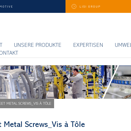
MOTIVE
LISI
GROUP
T
UNSERE PRODUKTE
EXPERTISEN
UMWE
ONTAKT
EET METAL SCREWS_VIS À TÔLE
t Metal Screws_Vis à Tôle