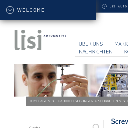
LISI
AUTO
WELCOME
ÜBER UNS
MARK
NACHRICHTEN
K
HOMEPAGE
>
SCHRAUBBEFESTIGUNGEN
>
SCHRAUBEN
>
SC
Scre