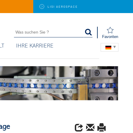
LISI
AEROSPACE
Favoriten
LT
IHRE KARRIERE
age