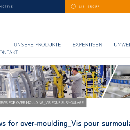
MOTIVE
LISI
GROUP
T
UNSERE PRODUKTE
EXPERTISEN
UMWE
ONTAKT
REWS FOR OVER-MOULDING_VIS POUR SURMOULAGE
ws for over-moulding_Vis pour surmoul