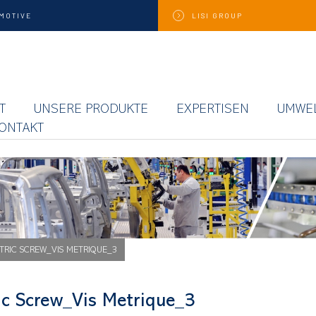
MOTIVE
LISI
GROUP
T
UNSERE PRODUKTE
EXPERTISEN
UMWE
ONTAKT
TRIC SCREW_VIS METRIQUE_3
ic Screw_Vis Metrique_3