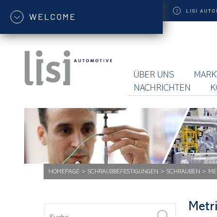
LISI
AUTO
WELCOME
ÜBER UNS
MARK
NACHRICHTEN
K
HOMEPAGE
>
SCHRAUBBEFESTIGUNGEN
>
SCHRAUBEN
>
ME
Metr