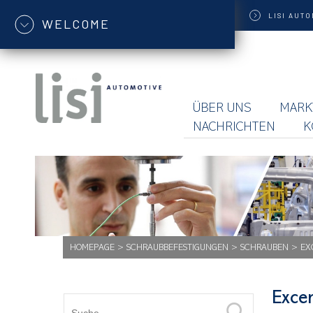
LISI
AUTO
WELCOME
ÜBER UNS
MARK
NACHRICHTEN
K
HOMEPAGE
>
SCHRAUBBEFESTIGUNGEN
>
SCHRAUBEN
>
EX
Excen