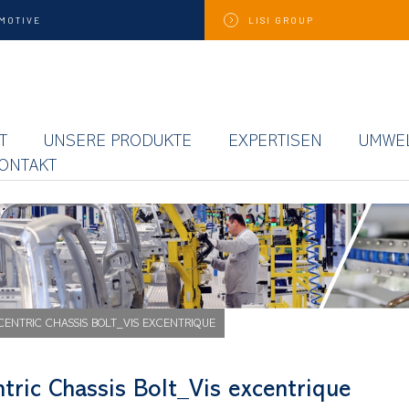
MOTIVE
LISI
GROUP
T
UNSERE PRODUKTE
EXPERTISEN
UMWE
ONTAKT
CENTRIC CHASSIS BOLT_VIS EXCENTRIQUE
tric Chassis Bolt_Vis excentrique