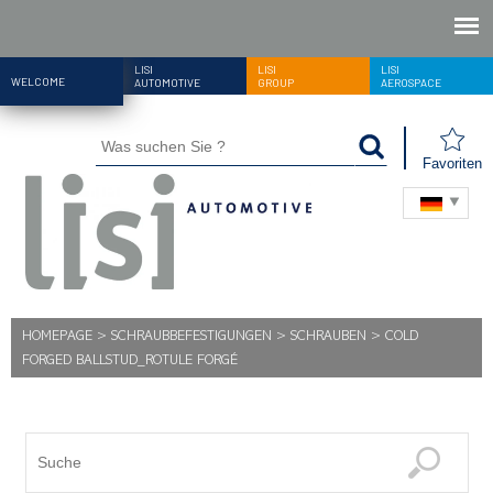
LISI
LISI
LISI
WELCOME
AUTOMOTIVE
GROUP
AEROSPACE
Favoriten
HOMEPAGE
>
SCHRAUBBEFESTIGUNGEN
>
SCHRAUBEN
>
COLD
FORGED BALLSTUD_ROTULE FORGÉ