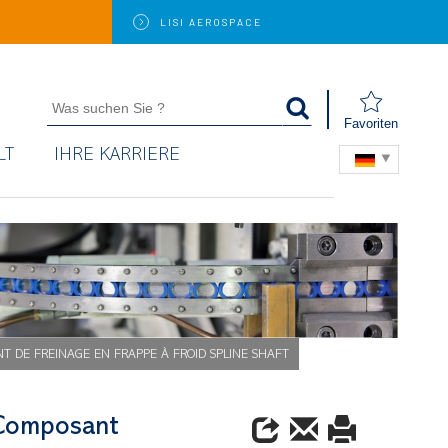
LISI
AEROSPACE
Favoriten
LT
IHRE KARRIERE
 DE FREINAGE EN FRAPPE À FROID SPLINE SHAFT
_Composant