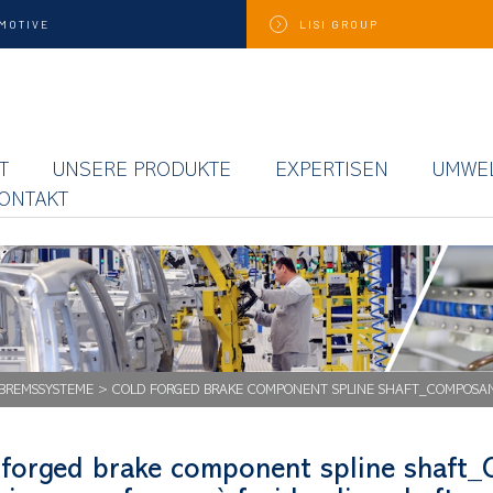
MOTIVE
LISI
GROUP
T
UNSERE PRODUKTE
EXPERTISEN
UMWE
ONTAKT
BREMSSYSTEME
>
COLD FORGED BRAKE COMPONENT SPLINE SHAFT_COMPOSANT
 forged brake component spline shaft