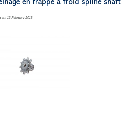
einage en frappe à froid spline shaft
cht am 13 February 2018