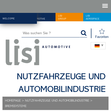
LISI
LISI
LISI
WELCOME
AUTOMOTIVE
GROUP
AEROSPACE
Favoriten
NUTZFAHRZEUGE UND
AUTOMOBILINDUSTRIE
HOMEPAGE
>
NUTZFAHRZEUGE UND AUTOMOBILINDUSTRIE
>
BREMSSYSTEME