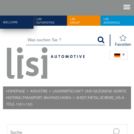
LISI
LISI
LISI
WELCOME
AUTOMOTIVE
GROUP
AEROSPACE
Favoriten
HOMEPAGE
>
INDUSTRIE
>
LANDWIRTSCHAFT UND GEZOGENE GERÄTE,
MATERIALTRANSPORT, BAUMASCHINEN
>
SHEET-METAL-SCREWS_VIS-À-
TÔLE-150×150