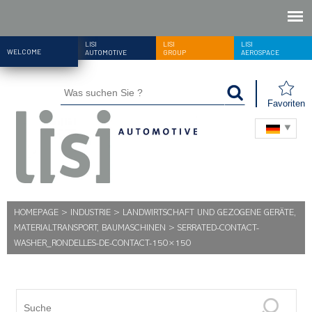
LISI
LISI
LISI
WELCOME
AUTOMOTIVE
GROUP
AEROSPACE
Favoriten
HOMEPAGE
>
INDUSTRIE
>
LANDWIRTSCHAFT UND GEZOGENE GERÄTE,
MATERIALTRANSPORT, BAUMASCHINEN
>
SERRATED-CONTACT-
WASHER_RONDELLES-DE-CONTACT-150×150