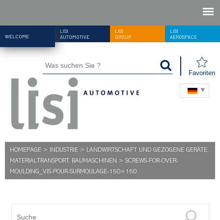
LISI
LISI
LISI
WELCOME
AUTOMOTIVE
GROUP
AEROSPACE
Favoriten
HOMEPAGE
>
INDUSTRIE
>
LANDWIRTSCHAFT UND GEZOGENE GERÄTE,
MATERIALTRANSPORT, BAUMASCHINEN
>
SCREWS-FOR-OVER-
MOULDING_VIS-POUR-SURMOULAGE-150×150