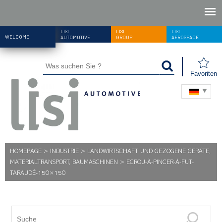
LISI
LISI
LISI
WELCOME
AUTOMOTIVE
GROUP
AEROSPACE
Favoriten
HOMEPAGE
>
INDUSTRIE
>
LANDWIRTSCHAFT UND GEZOGENE GERÄTE,
MATERIALTRANSPORT, BAUMASCHINEN
>
ECROU-À-PINCER-À-FUT-
TARAUDÉ-150×150