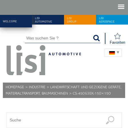
LISI
LISI
LISI
WELCOME
AUTOMOTIVE
GROUP
AEROSPACE
Favoriten
HOMEPAGE
>
INDUSTRIE
>
LANDWIRTSCHAFT UND GEZOGENE GERÄTE,
MATERIALTRANSPORT, BAUMASCHINEN
>
CS-45063EK-150×150