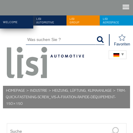
LISI
LISI
LISI
WELCOME
AUTOMOTIVE
GROUP
AEROSPACE
Favoriten
HOMEPAGE
>
INDUSTRIE
>
HEIZUNG, LÜFTUNG, KLIMAANLAGE
>
TRIM-
QUICK-FASTENING-SCREW_VIS-À-FIXATION-RAPIDE-DÉQUIPEMENT-
150×150