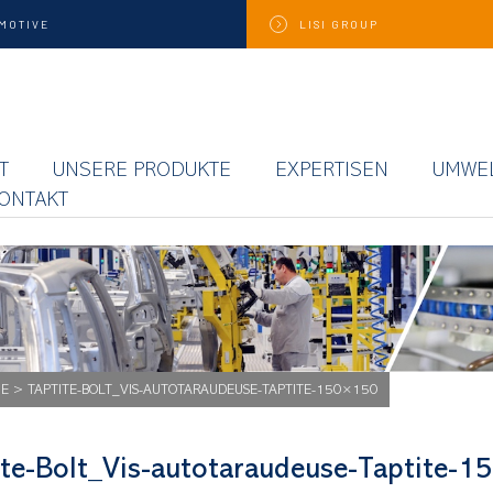
MOTIVE
LISI
GROUP
T
UNSERE PRODUKTE
EXPERTISEN
UMWE
ONTAKT
GE
>
TAPTITE-BOLT_VIS-AUTOTARAUDEUSE-TAPTITE-150×150
ite-Bolt_Vis-autotaraudeuse-Taptite-