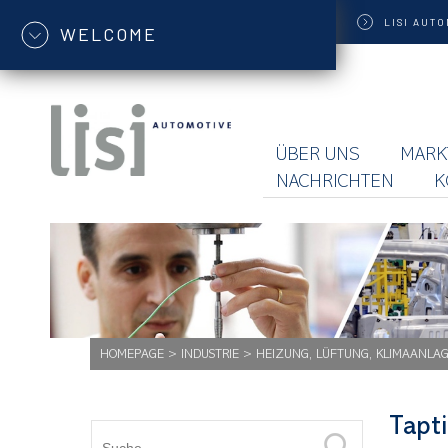
LISI
AUTO
WELCOME
ÜBER UNS
MARK
NACHRICHTEN
K
HOMEPAGE
>
INDUSTRIE
>
HEIZUNG, LÜFTUNG, KLIMAANLA
Tapt