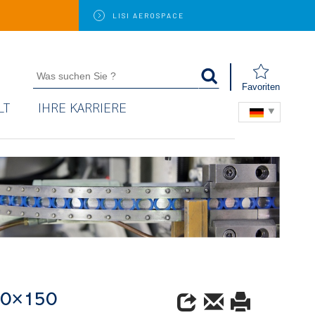
LISI
AEROSPACE
Favoriten
LT
IHRE KARRIERE
150×150