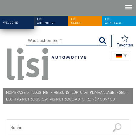
LISI
LISI
LISI
WELCOME
AUTOMOTIVE
GROUP
AEROSPACE
Favoriten
HOMEPAGE
>
INDUSTRIE
>
HEIZUNG, LÜFTUNG, KLIMAANLAGE
>
SELT-
LOCKING-METRIC-SCREW_VIS-METRIQUE-AUTOFREINÉ-150×150