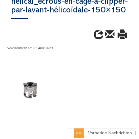
helical_écrous-en-cage-à-clipper-
par-lavant-hélicoïdale-150×150
Veröffentlicht am 21 April 2023
Vorherige Nachrichten
|