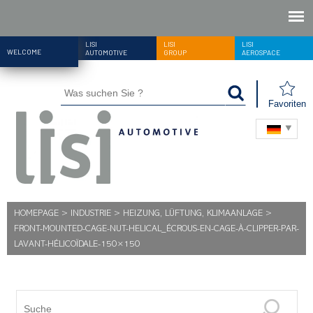
LISI
LISI
LISI
WELCOME
AUTOMOTIVE
GROUP
AEROSPACE
Favoriten
HOMEPAGE
>
INDUSTRIE
>
HEIZUNG, LÜFTUNG, KLIMAANLAGE
>
FRONT-MOUNTED-CAGE-NUT-HELICAL_ÉCROUS-EN-CAGE-À-CLIPPER-PAR-
LAVANT-HÉLICOÏDALE-150×150