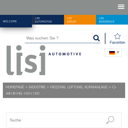
LISI
LISI
LISI
WELCOME
AUTOMOTIVE
GROUP
AEROSPACE
Favoriten
HOMEPAGE
>
INDUSTRIE
>
HEIZUNG, LÜFTUNG, KLIMAANLAGE
>
CJ-
48181HG-150×150