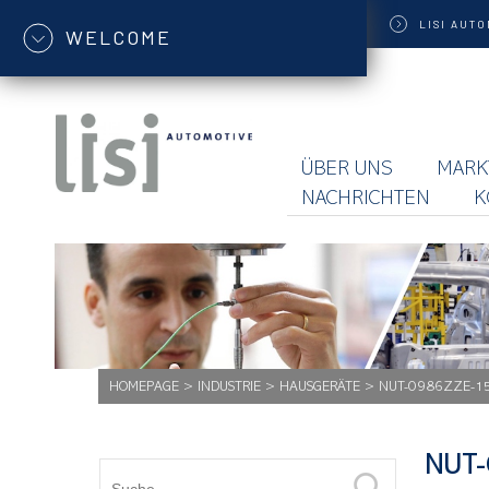
LISI
AUTO
WELCOME
ÜBER UNS
MARK
NACHRICHTEN
K
HOMEPAGE
>
INDUSTRIE
>
HAUSGERÄTE
>
NUT-0986ZZE-1
NUT