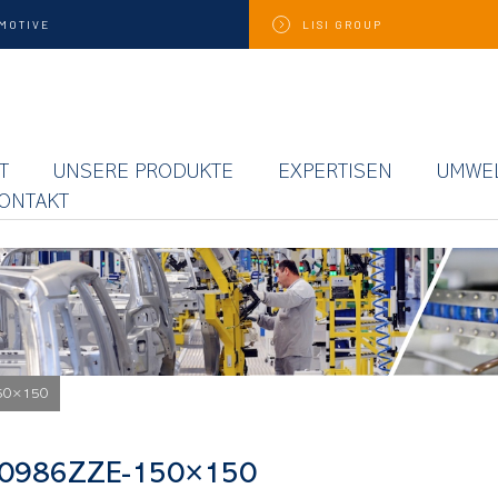
MOTIVE
LISI
GROUP
T
UNSERE PRODUKTE
EXPERTISEN
UMWE
ONTAKT
50×150
-0986ZZE-150×150