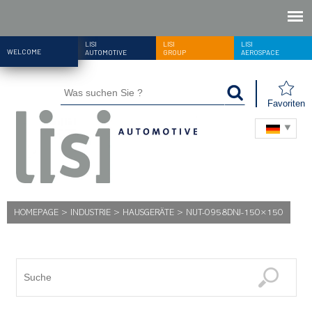
LISI
LISI
LISI
WELCOME
AUTOMOTIVE
GROUP
AEROSPACE
Favoriten
HOMEPAGE
>
INDUSTRIE
>
HAUSGERÄTE
>
NUT-0958DNJ-150×150