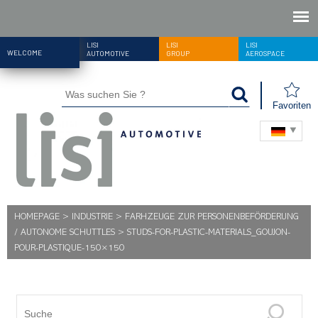
LISI
LISI
LISI
WELCOME
AUTOMOTIVE
GROUP
AEROSPACE
Favoriten
HOMEPAGE
>
INDUSTRIE
>
FARHZEUGE ZUR PERSONENBEFÖRDERUNG
/ AUTONOME SCHUTTLES
>
STUDS-FOR-PLASTIC-MATERIALS_GOUJON-
POUR-PLASTIQUE-150×150